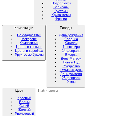
Подсолнухи
Тюльпаны
Эустомы
Хризантемы
Фрезии
Композиции
Поводы
Со сладостями
День рождения
Макаронс
Свадьба
Композиции
Юбилей
Цветы в корзине
1 сентября
Цветы в коробках
14 февраля
Фруктовые букеты
8 марта
День Матери
Новый Год
Рождество
Татьянин день
День учителя
23 февраля
9 мая
Цвет
Красный
Белый
Синий
Желтый
Фиолетовый