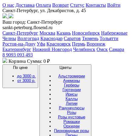
О нас
Доставка
Оплата
Возврат
Статус
Контакты
Войти
Санкт-Петербург, ул. Декабристов, д. 45
Ваш город:
Санкт-Петербург
sankt-peterburg.flosend.ru
Санкт-Петербург
Москва
Казань
Новосибирск
Набережные
Челны
Волгоград
Краснодар
Саратов
Тюмень
Тольятти
Ростов-на-Дону
Уфа
Красноярск
Пермь
Воронеж
Екатеринбург
Нижний Новгород
Челябинск
Омск
Самара
8 9093 093 493
Корзина
Сумма: 0 ₽
По цене
Цветы
до 3000 р.
Альстромерии
от 3000 р.
Анемоны
Герберы
Гортензии
Ирисы
Каллы
Лилии
Ранункулюсы
Розы
Розы кустовые
Ромашки
Орхидеи
Пионовидные розы
Пионы