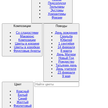
Подсолнухи
Тюльпаны
Эустомы
Хризантемы
Фрезии
Композиции
Поводы
Со сладостями
День рождения
Макаронс
Свадьба
Композиции
Юбилей
Цветы в корзине
1 сентября
Цветы в коробках
14 февраля
Фруктовые букеты
8 марта
День Матери
Новый Год
Рождество
Татьянин день
День учителя
23 февраля
9 мая
Цвет
Красный
Белый
Синий
Желтый
Фиолетовый