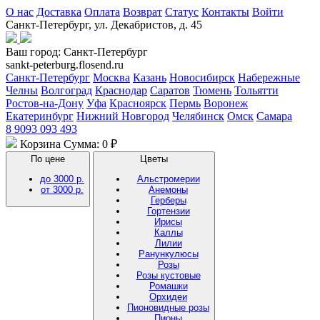
О нас
Доставка
Оплата
Возврат
Статус
Контакты
Войти
Санкт-Петербург, ул. Декабристов, д. 45
Ваш город:
Санкт-Петербург
sankt-peterburg.flosend.ru
Санкт-Петербург
Москва
Казань
Новосибирск
Набережные
Челны
Волгоград
Краснодар
Саратов
Тюмень
Тольятти
Ростов-на-Дону
Уфа
Красноярск
Пермь
Воронеж
Екатеринбург
Нижний Новгород
Челябинск
Омск
Самара
8 9093 093 493
Корзина
Сумма: 0 ₽
По цене
Цветы
до 3000 р.
Альстромерии
от 3000 р.
Анемоны
Герберы
Гортензии
Ирисы
Каллы
Лилии
Ранункулюсы
Розы
Розы кустовые
Ромашки
Орхидеи
Пионовидные розы
Пионы