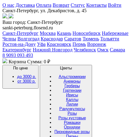
О нас
Доставка
Оплата
Возврат
Статус
Контакты
Войти
Санкт-Петербург, ул. Декабристов, д. 45
Ваш город:
Санкт-Петербург
sankt-peterburg.flosend.ru
Санкт-Петербург
Москва
Казань
Новосибирск
Набережные
Челны
Волгоград
Краснодар
Саратов
Тюмень
Тольятти
Ростов-на-Дону
Уфа
Красноярск
Пермь
Воронеж
Екатеринбург
Нижний Новгород
Челябинск
Омск
Самара
8 9093 093 493
Корзина
Сумма: 0 ₽
По цене
Цветы
до 3000 р.
Альстромерии
от 3000 р.
Анемоны
Герберы
Гортензии
Ирисы
Каллы
Лилии
Ранункулюсы
Розы
Розы кустовые
Ромашки
Орхидеи
Пионовидные розы
Пионы