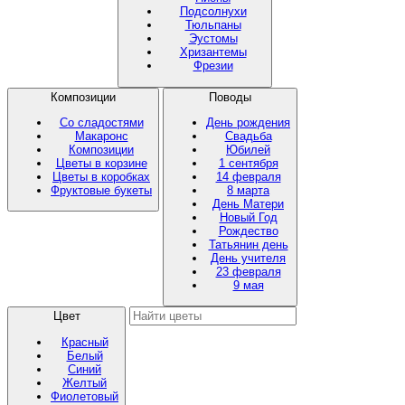
Подсолнухи
Тюльпаны
Эустомы
Хризантемы
Фрезии
Композиции
Поводы
Со сладостями
День рождения
Макаронс
Свадьба
Композиции
Юбилей
Цветы в корзине
1 сентября
Цветы в коробках
14 февраля
Фруктовые букеты
8 марта
День Матери
Новый Год
Рождество
Татьянин день
День учителя
23 февраля
9 мая
Цвет
Красный
Белый
Синий
Желтый
Фиолетовый